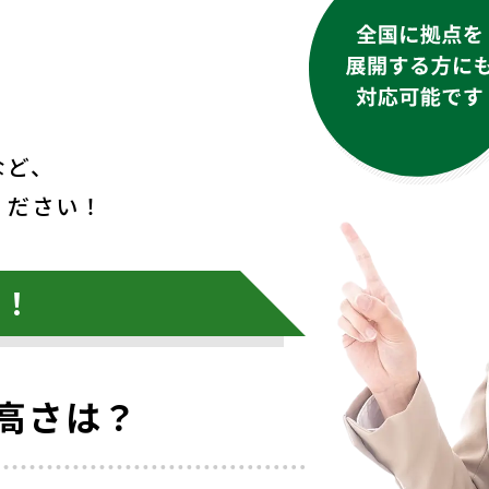
など、
ください！
け！
高さは？